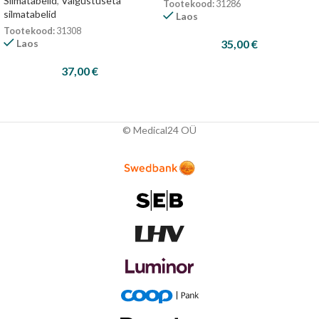
Silmatabelid
,
Valgustuseta
Tootekood:
31286
silmatabelid
Laos
Tootekood:
31308
Laos
35,00
€
37,00
€
© Medical24 OÜ