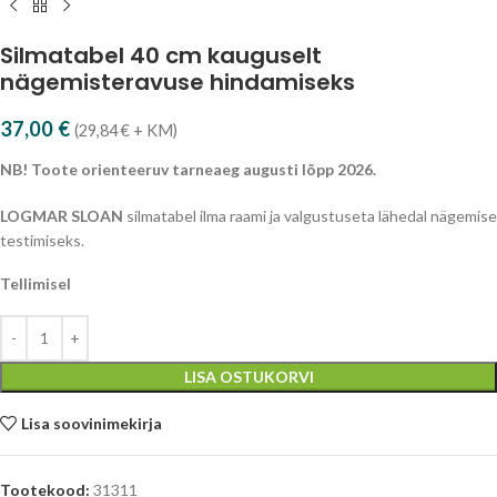
Silmatabel 40 cm kauguselt
nägemisteravuse hindamiseks
37,00
€
(
29,84
€
+ KM)
NB! Toote orienteeruv tarneaeg augusti lõpp 2026.
LOGMAR SLOAN
silmatabel ilma raami ja valgustuseta lähedal nägemise
testimiseks.
Tellimisel
LISA OSTUKORVI
Lisa soovinimekirja
Tootekood:
31311