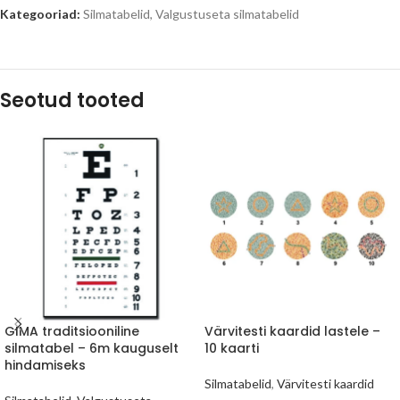
Kategooriad:
Silmatabelid
,
Valgustuseta silmatabelid
Seotud tooted
GIMA traditsiooniline
Värvitesti kaardid lastele –
silmatabel – 6m kauguselt
10 kaarti
hindamiseks
Silmatabelid
,
Värvitesti kaardid