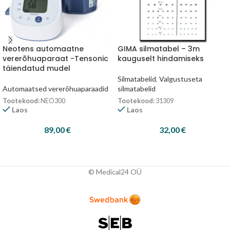
Neotens automaatne
GIMA silmatabel – 3m
vererõhuaparaat -Tensonic
kauguselt hindamiseks
täiendatud mudel
Silmatabelid
,
Valgustuseta
Automaatsed vererõhuaparaadid
silmatabelid
Tootekood:
NEO300
Tootekood:
31309
Laos
Laos
89,00
€
32,00
€
© Medical24 OÜ