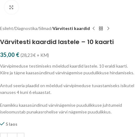
Vajuta suurendamiseks
Esileht
Diagnostika
Silmad
Värvitesti kaardid
Värvitesti kaardid lastele – 10 kaarti
35,00
€
(
28,23
€
+ KM)
Värvipimeduse testimiseks mõeldud kaardid lastele. 10 eraldi kaarti.
Kiire ja täpne kaasasündinud värvinägemise puudulikkuse hindamiseks.
Antud seeria plaadid on mõeldud värvipimeduse tuvastamiseks isikutel
vanuses 4 kuni 6 eluaastat.
Enamikku kaasasündinud värvinägemise puudulikkuse juhtumeid
iseloomustab punakasrohelise värvi nägemise puudulikkus.
5 laos