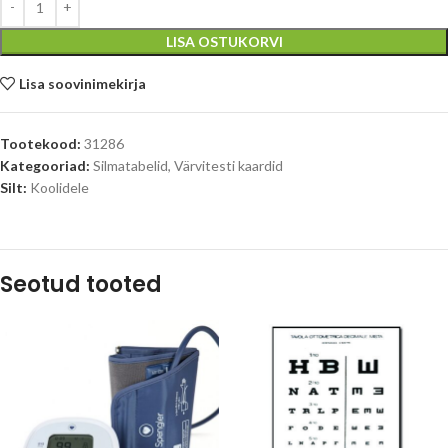
LISA OSTUKORVI
Lisa soovinimekirja
Tootekood:
31286
Kategooriad:
Silmatabelid
,
Värvitesti kaardid
Silt:
Koolidele
Seotud tooted