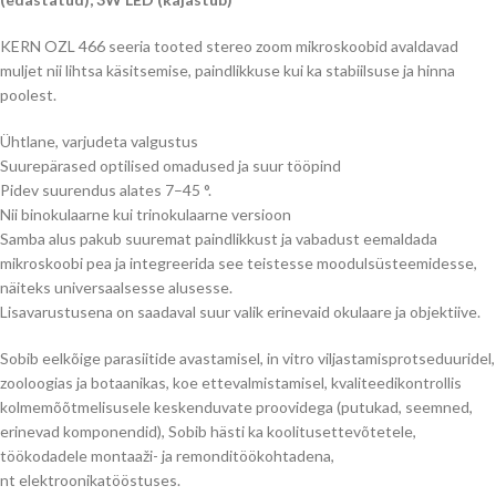
KERN OZL 466 seeria tooted stereo zoom mikroskoobid avaldavad
muljet nii lihtsa käsitsemise, paindlikkuse kui ka stabiilsuse ja hinna
poolest.
Ühtlane, varjudeta valgustus
Suurepärased optilised omadused ja suur tööpind
Pidev suurendus alates 7–45 °.
Nii binokulaarne kui trinokulaarne versioon
Samba alus pakub suuremat paindlikkust ja vabadust eemaldada
mikroskoobi pea ja integreerida see teistesse moodulsüsteemidesse,
näiteks universaalsesse alusesse.
Lisavarustusena on saadaval suur valik erinevaid okulaare ja objektiive.
Sobib eelkõige parasiitide avastamisel, in vitro viljastamisprotseduuridel,
zooloogias ja botaanikas, koe ettevalmistamisel, kvaliteedikontrollis
kolmemõõtmelisusele keskenduvate proovidega (putukad, seemned,
erinevad komponendid), Sobib hästi ka koolitusettevõtetele,
töökodadele montaaži- ja remonditöökohtadena,
nt elektroonikatööstuses.