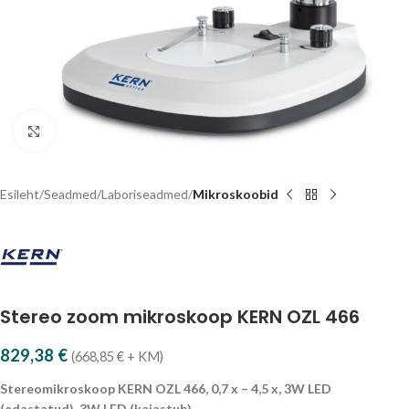
Vajuta suurendamiseks
Esileht
Seadmed
Laboriseadmed
Mikroskoobid
Stereo zoom mikroskoop KERN OZL 466
829,38
€
(
668,85
€
+ KM)
Stereomikroskoop KERN OZL 466, 0,7 x – 4,5 x, 3W LED
(edastatud), 3W LED (kajastub)