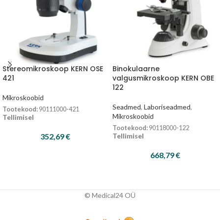
Stereomikroskoop KERN OSE
Binokulaarne
421
valgusmikroskoop KERN OBE
122
Mikroskoobid
Seadmed
,
Laboriseadmed
,
Tootekood:
90111000-421
Mikroskoobid
Tellimisel
Tootekood:
90118000-122
352,69
€
Tellimisel
668,79
€
© Medical24 OÜ