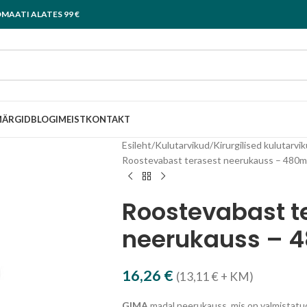
MAATI ALATES 99 €
ÄRGID
BLOGI
MEIST
KONTAKT
Esileht
Kulutarvikud
Kirurgilised kulutarvi
Roostevabast terasest neerukauss – 480m
Roostevabast t
neerukauss – 
16,26
€
(
13,11
€
+ KM)
GIMA
madal neerukauss, mis on valmistatu