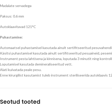
Madalate servadega
Paksus: 0.6 mm
Autoklaavitavad
121°C
Puhastamine:
Automaatsel puhastamisel kasutada ainult sertifitseeritud pesuvahen
Käsitsi puhastamisel kasutada ainult sertifitseeritud pesuaineid, pesemi
Instrument pesta lahtisena ja kinnisena, loputada 3 minutit ning kontro
Loputamisel kasutada demineraliseeritud vett.
Alati kuivatada peale pesu.
Enne kirurgilist kasutamist tuleb instrument steriliseerida autoklaavis 1
Seotud tooted