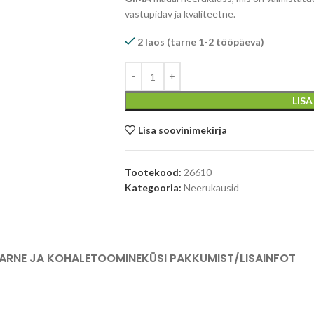
vastupidav ja kvaliteetne.
2 laos (tarne 1-2 tööpäeva)
LIS
Lisa soovinimekirja
Tootekood:
26610
Kategooria:
Neerukausid
ARNE JA KOHALETOOMINE
KÜSI PAKKUMIST/LISAINFOT