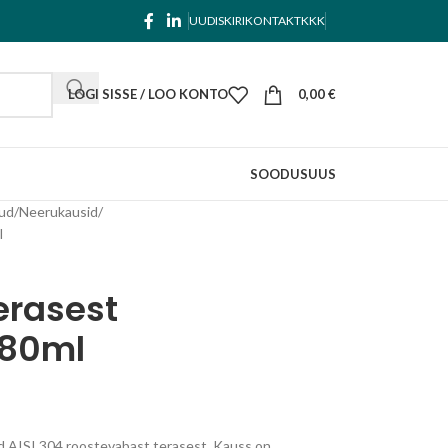
UUDISKIRI
KONTAKT
KKK
LOGI SISSE / LOO KONTO
0,00
€
SOODUS
UUS
kud
Neerukausid
l
erasest
480ml
d AISI 304 roostevabast terasest. Kauss on