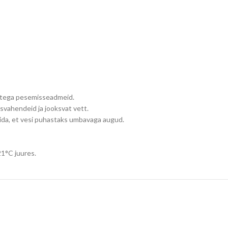
ditega pesemisseadmeid.
svahendeid ja jooksvat vett.
llida, et vesi puhastaks umbavaga augud.
21°C juures.