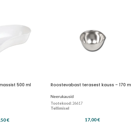
massist 500 ml
Roostevabast terasest kauss – 170 m
Neerukausid
Tootekood:
26617
Tellimisel
17,00
€
,50
€