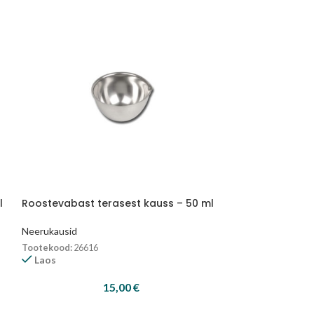
l
Roostevabast terasest kauss – 50 ml
Roostevabast 
kaanega – 600
Neerukausid
Neerukausid
Tootekood:
26616
Laos
Tootekood:
26585
Tellimisel
15,00
€