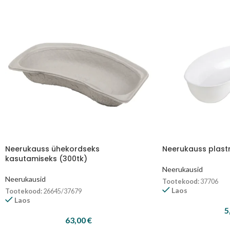
Neerukauss ühekordseks
Neerukauss plast
kasutamiseks (300tk)
Neerukausid
Neerukausid
Tootekood:
37706
Laos
Tootekood:
26645/37679
Laos
5
63,00
€