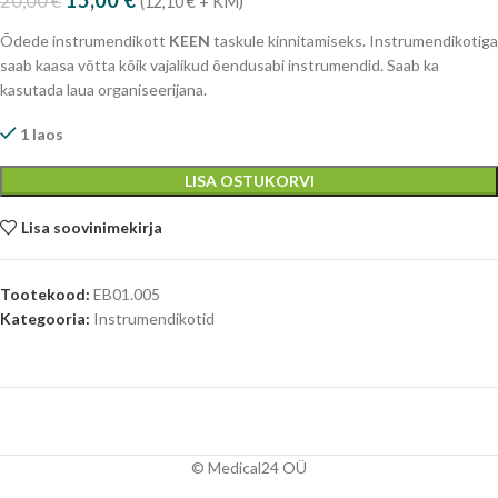
15,00
€
20,00
€
(
12,10
€
+ KM)
Õdede instrumendikott
KEEN
taskule kinnitamiseks. Instrumendikotiga
saab kaasa võtta kõik vajalikud õendusabi instrumendid. Saab ka
kasutada laua organiseerijana.
1 laos
LISA OSTUKORVI
Lisa soovinimekirja
Tootekood:
EB01.005
Kategooria:
Instrumendikotid
© Medical24 OÜ